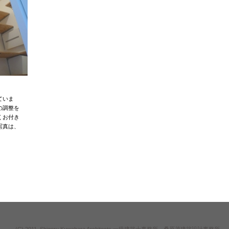
ていま
の調整を
くお付き
写真は、
(C) 2011, Shigeru Kuwahara Architects 一級建築士事務所 桑原茂建築設計事務所