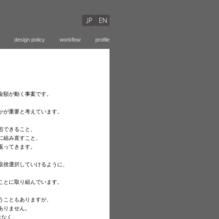
design policy
workflow
profile
金額が動く事案です。
かが重要と考えています。
処できること、
に組み直すこと、
返ってきます。
取捨選択していけるように、
、
ことに取り組んでいます。
うこともありますが、
ありません。
はなく、