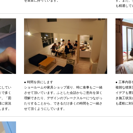
を豊富に持っています。
す。また、
も精通して
● 時間を供にします
● 工事内
にしてい
ショールームや家具ショップ巡り、時に食事もご一緒
複雑な積算
まで多く
させて頂いています。ふとした会話からご意向を深く
イデアも豊
す。「図
理解できたり、デザインのブレークスルーにつながっ
き施工状況
様に状況
たりすることから、できるだけ多くの時間をご一緒さ
も柔軟に対
します。
せて頂くようにしています。