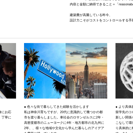
内容と金額に納得できること＝「reasonab
建築費が高騰している昨今、
設計力こそがコストをコントロールする手
● 色々な街で暮らしてきた経験を活かします
● より具
身にお応
私は神奈川育ちですが、20代に意識的して幾つかの都
留学先のコ
、丁寧に
市を渡り暮らしました。車社会のロサンゼルスに2年・
新しい関係
高密度都市のニューヨークに4年・地方都市の北九州に
こなして環
2年、、様々な地域や文化から学んだ暮らしのアイデア
り具体的に