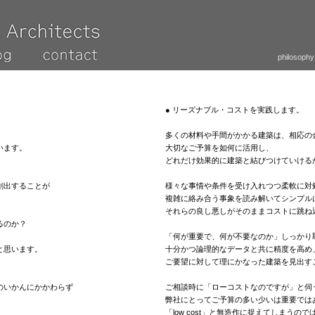
philosophy
● リーズナブル・コストを実践します。
多くの材料や手間がかかる建築は、相応の
います。
大切なご予算を如何に活用し、
どれだけ効果的に建築と結びつけていける
創出することが
様々な事情や条件を受け入れつつ柔軟に対
複雑に絡み合う事象を読み解いてシンプル
それらの良し悪しがそのままコストに跳ね
るのか？
「何が重要で、何が不要なのか」しっかり
と思います。
十分かつ論理的なデータと共に精度を高め
ご要望に対して理にかなった建築を見出す
のいかんにかかわらず
ご相談時に「ローコストなのですが」と伺
弊社にとってご予算の多い少いは重要では
「low cost」と無造作に捉えてしまうので