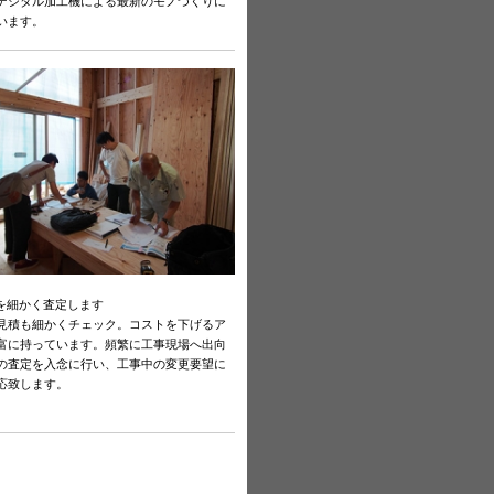
デジタル加工機による最新のモノづくりに
います。
容を細かく査定します
見積も細かくチェック。コストを下げるア
富に持っています。頻繁に工事現場へ出向
の査定を入念に行い、工事中の変更要望に
応致します。