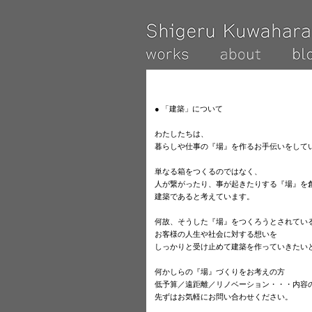
● 「建築」について
わたしたちは、
暮らしや仕事の『場』を作るお手伝いをして
単なる箱をつくるのではなく、
人が繋がったり、事が起きたりする『場』
を
建築であると考えています。
何故、そうした『場』をつくろうとされてい
お客様の人生や社会に対する想いを
しっかりと受け止めて建築を作っていきたい
何かしらの『場』づくりをお考えの方
低予算／遠距離／リノベーション・・・内容
先ずはお気軽にお問い合わせください。