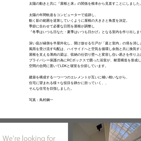
太陽の動きと共に『屋根と床』の関係を根本から見直すことにしました
太陽の年間軌道をコンピューターで追跡し、
動く影の範囲を逆算していくように屋根の大きさと角度を決定。
季節に合わせて必要な日照を屋根が調整し
『冬季はいつも日なた・夏季はいつも日かげ』となる室内を作り出しま
深い庇が縁側を半屋外化し、開け放せる引戸が「庭と室内」の境を消し
風雨を受け流す勾配は、ハイサイドへと空気を循環し余熱と共に換気す
屋根を支える薄肉の梁は、収納の仕切り壁へと変容し住い易さを作り上
プライバシー保護の為にRCボックスで囲った浴室が、耐震構造を形成
空間の合間に置いてLDKと寝室を分節しています。
建築を構成する一つ一つのエレメントが互いに補い相いながら、
住宅に望まれる様々な役目を静かに担っていく、、
そんな住宅を目指しました。
写真：鳥村鋼一