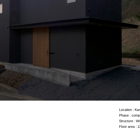
Location :
K
Phase :
compl
Structure :
W
Floor area :
1