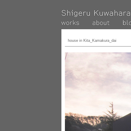
house in Kita_Kamakura_dai