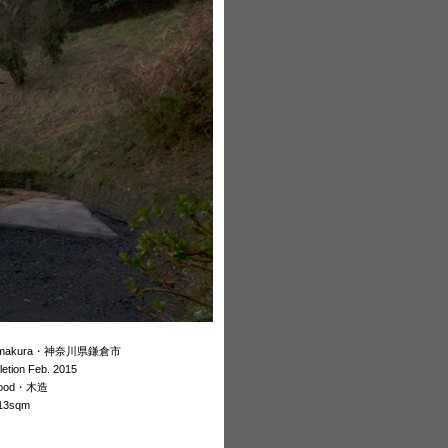
amakura・神奈川県鎌倉市
etion Feb. 2015
ood・木造
13sqm